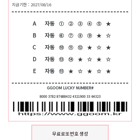
지급기한 : 2027/08/16
A
자동
①
②
③
④
⑤
★
B
자동
⑥
⑦
⑧
⑨
★
☆
C
자동
⑩
⑪
⑫
★
☆
★
D
자동
⑬
⑭
★
☆
★
☆
E
자동
⑮
★
☆
★
☆
★
GGOOM LUCKY NUMBER#
8000 3782 87688432 4321900 33 64323
무료로또번호 생성