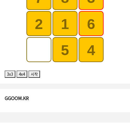
2
1
6
5
4
3x3
4x4
시작
GGOOM.KR