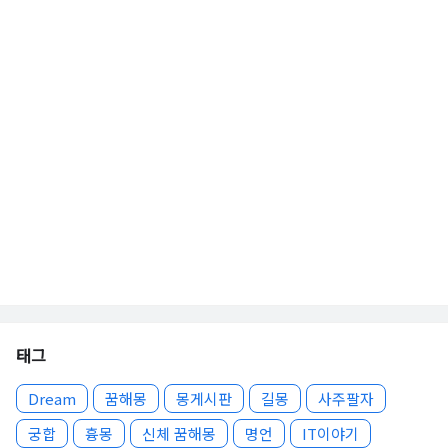
태그
Dream
꿈해몽
몽게시판
길몽
사주팔자
궁합
흉몽
신체 꿈해몽
명언
IT이야기