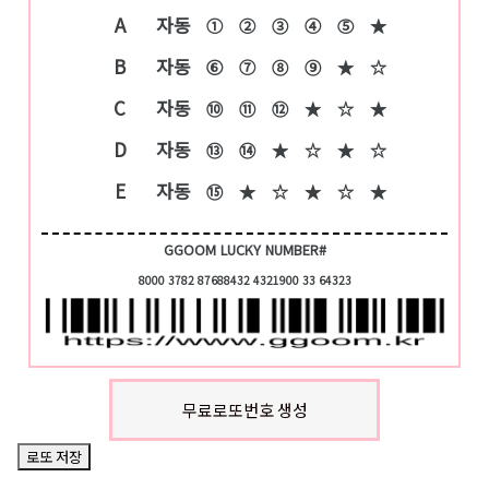
A
자동
①
②
③
④
⑤
★
B
자동
⑥
⑦
⑧
⑨
★
☆
C
자동
⑩
⑪
⑫
★
☆
★
D
자동
⑬
⑭
★
☆
★
☆
E
자동
⑮
★
☆
★
☆
★
GGOOM LUCKY NUMBER#
8000 3782 87688432 4321900 33 64323
무료로또번호 생성
로또 저장