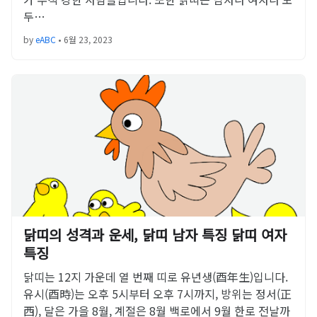
두…
by
eABC
•
6월 23, 2023
닭띠의 성격과 운세, 닭띠 남자 특징 닭띠 여자
특징
닭띠는 12지 가운데 열 번째 띠로 유년생(酉年生)입니다.
유시(酉時)는 오후 5시부터 오후 7시까지, 방위는 정서(正
西), 달은 가을 8월, 계절은 8월 백로에서 9월 한로 전날까