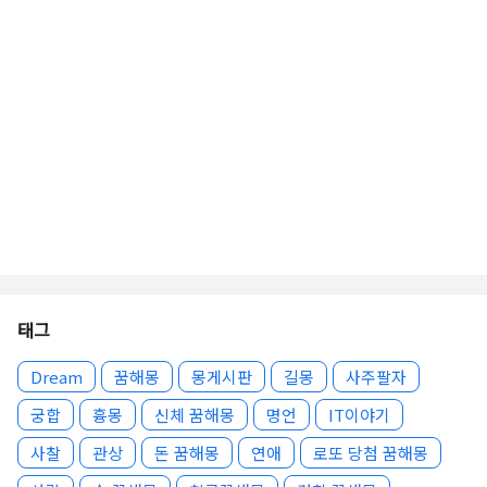
태그
Dream
꿈해몽
몽게시판
길몽
사주팔자
궁합
흉몽
신체 꿈해몽
명언
IT이야기
사찰
관상
돈 꿈해몽
연애
로또 당첨 꿈해몽