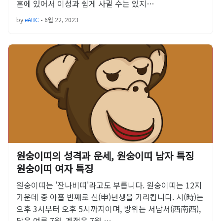
혼에 있어서 이성과 쉽게 사귈 수는 있지…
by
eABC
•
6월 22, 2023
원숭이띠의 성격과 운세, 원숭이띠 남자 특징
원숭이띠 여자 특징
원숭이띠는 '잔나비띠'라고도 부릅니다. 원숭이띠는 12지
가운데 중 아홉 번째로 신(申)년생을 가리킵니다. 시(時)는
오후 3시부터 오후 5시까지이며, 방위는 서남서(西南西),
달은 여름 7월, 계절은 7월 …