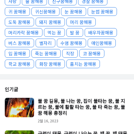
사랑
술 꿈해몽
친구꿈해몽
경찰 꿈해몽
귀 꿈해몽
귀신꿈해몽
눈 꿈해몽
눈썹 꿈해몽
도둑 꿈해몽
돼지 꿈해몽
머리 꿈해몽
머리카락 꿈해몽
먹는 꿈
발 꿈
배우자꿈해몽
버스 꿈해몽
별자리
수염 꿈해몽
애인꿈해몽
입 꿈해몽
죽는 꿈해몽
직장
코 꿈해몽
학교 꿈해몽
화장 꿈해몽
훔치는 꿈해몽
인기글
불 꿈 길몽, 불 나는 꿈, 집이 불타는 꿈, 불 지
르는 꿈, 불에 활활 타는 꿈, 불 타 죽는 꿈, 불
꿈 해몽 총정리
2월 16, 2023
구렁이 태몽, 구렁이 나오는 꿈, 뱀 꿈, 뱀 태몽,