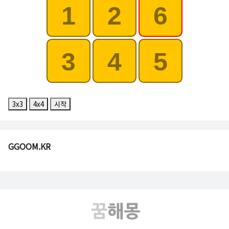
1
2
6
3
4
5
3x3
4x4
시작
GGOOM.KR