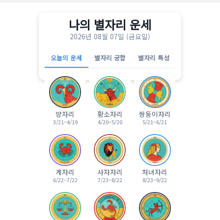
나의 별자리 운세
2026년 08월 07일 (금요일)
오늘의 운세
별자리 궁합
별자리 특성
양자리
황소자리
쌍둥이자리
3/21~4/19
4/20~5/20
5/21~6/21
게자리
사자자리
처녀자리
6/22~7/22
7/23~8/22
8/23~9/22