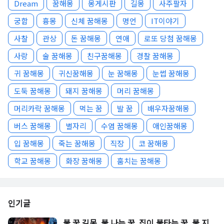
Dream
꿈해몽
몽게시판
길몽
사주팔자
궁합
흉몽
신체 꿈해몽
명언
IT이야기
사찰
관상
돈 꿈해몽
연애
로또 당첨 꿈해몽
사랑
술 꿈해몽
친구꿈해몽
경찰 꿈해몽
귀 꿈해몽
귀신꿈해몽
눈 꿈해몽
눈썹 꿈해몽
도둑 꿈해몽
돼지 꿈해몽
머리 꿈해몽
머리카락 꿈해몽
먹는 꿈
발 꿈
배우자꿈해몽
버스 꿈해몽
별자리
수염 꿈해몽
애인꿈해몽
입 꿈해몽
죽는 꿈해몽
직장
코 꿈해몽
학교 꿈해몽
화장 꿈해몽
훔치는 꿈해몽
인기글
불 꿈 길몽, 불 나는 꿈, 집이 불타는 꿈, 불 지