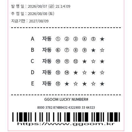
발 행 일 : 2026/08/07 (금) 21:14:09
추 첨 일 : 2026/08/08 (토)
지급기한 : 2027/08/09
A
자동
①
②
③
④
⑤
★
B
자동
⑥
⑦
⑧
⑨
★
☆
C
자동
⑩
⑪
⑫
★
☆
★
D
자동
⑬
⑭
★
☆
★
☆
E
자동
⑮
★
☆
★
☆
★
GGOOM LUCKY NUMBER#
8000 3782 87688432 4321900 33 64323