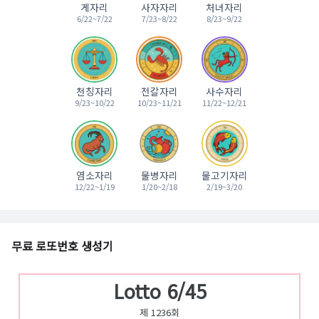
게자리
사자자리
처녀자리
6/22~7/22
7/23~8/22
8/23~9/22
천칭자리
전갈자리
사수자리
9/23~10/22
10/23~11/21
11/22~12/21
염소자리
물병자리
물고기자리
12/22~1/19
1/20~2/18
2/19~3/20
무료 로또번호 생성기
Lotto 6/45
제 1236회