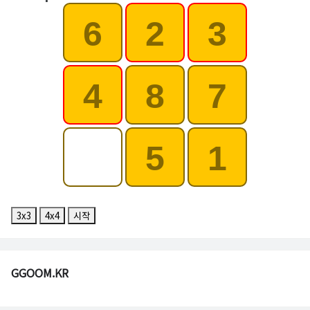
6
2
3
4
8
7
5
1
3x3
4x4
시작
GGOOM.KR