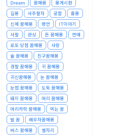
Dream
꿈해몽
몽게시판
길몽
사주팔자
궁합
흉몽
신체 꿈해몽
명언
IT이야기
사찰
관상
돈 꿈해몽
연애
로또 당첨 꿈해몽
사랑
술 꿈해몽
친구꿈해몽
경찰 꿈해몽
귀 꿈해몽
귀신꿈해몽
눈 꿈해몽
눈썹 꿈해몽
도둑 꿈해몽
돼지 꿈해몽
머리 꿈해몽
머리카락 꿈해몽
먹는 꿈
발 꿈
배우자꿈해몽
버스 꿈해몽
별자리