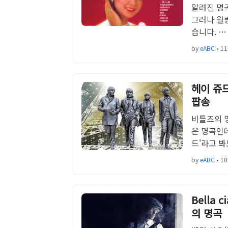
알려진 명
그러나 월
습니다. …
by
eABC
•
11
헤이 쥬드
팝송
비틀즈의 명
은 명곡인데
드'라고 
by
eABC
•
10
Bella
의 명곡