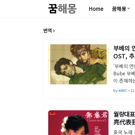
Home
꿈해몽
번역
부베의 연인
OST, 
'부베의 연
Bube 부
이 존재하는
by
eABC
•
11
월량대표아
亮代表我
중국 노래