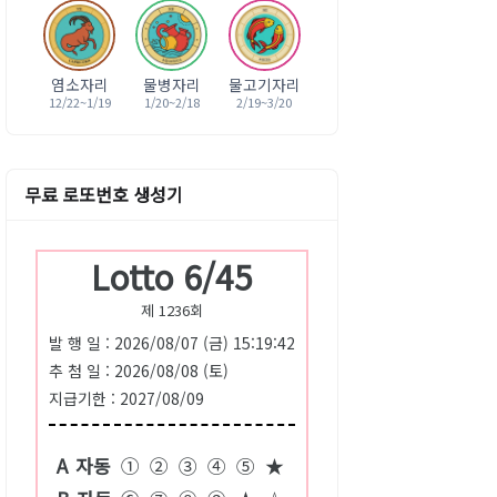
염소자리
물병자리
물고기자리
12/22~1/19
1/20~2/18
2/19~3/20
무료 로또번호 생성기
Lotto 6/45
제 1236회
발 행 일 : 2026/08/07 (금) 15:19:42
추 첨 일 : 2026/08/08 (토)
지급기한 : 2027/08/09
A
자동
①
②
③
④
⑤
★