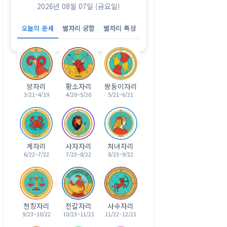
2026년 08월 07일 (금요일)
오늘의 운세
별자리 궁합
별자리 특성
양자리
황소자리
쌍둥이자리
3/21~4/19
4/20~5/20
5/21~6/21
게자리
사자자리
처녀자리
6/22~7/22
7/23~8/22
8/23~9/22
천칭자리
전갈자리
사수자리
9/23~10/22
10/23~11/21
11/22~12/21