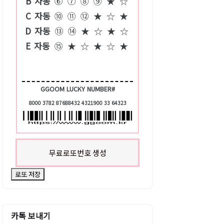
B
자동
⑥
⑦
⑧
⑨
★
☆
C
자동
⑩
⑪
⑫
★
☆
★
D
자동
⑬
⑭
★
☆
★
☆
E
자동
⑮
★
☆
★
☆
★
GGOOM LUCKY NUMBER#
8000 3782 87688432 4321900 33 64323
무료로또번호 생성
로또 저장
카톡 보내기