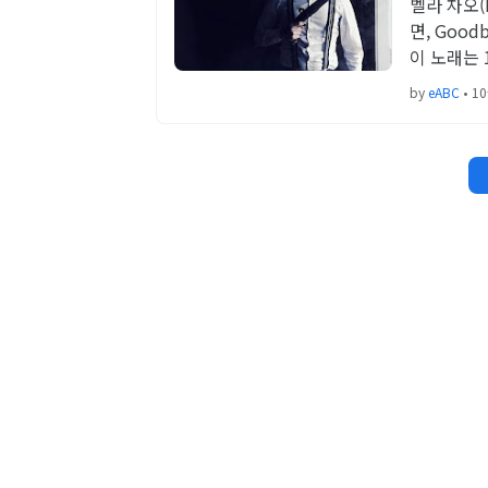
벨라 차오(
면, Good
이 노래는
by
eABC
•
10