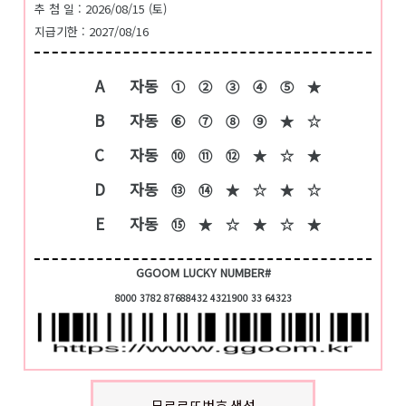
추 첨 일 : 2026/08/15 (토)
지급기한 : 2027/08/16
A
자동
①
②
③
④
⑤
★
B
자동
⑥
⑦
⑧
⑨
★
☆
C
자동
⑩
⑪
⑫
★
☆
★
D
자동
⑬
⑭
★
☆
★
☆
E
자동
⑮
★
☆
★
☆
★
GGOOM LUCKY NUMBER#
8000 3782 87688432 4321900 33 64323
무료로또번호 생성