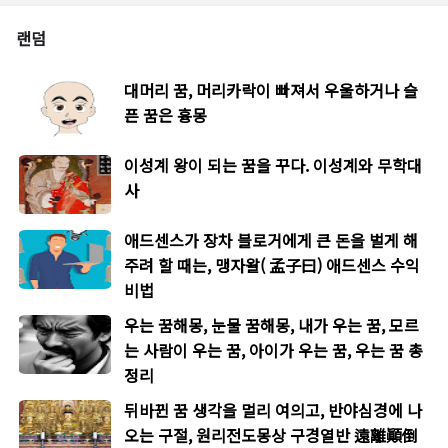
랜덤
대머리 꿈, 머리카락이 빠져서 우울하거나 슬
픈 꿈은 흉몽
이성계 왕이 되는 꿈을 꾸다. 이성계와 무학대
사
애드센스가 장차 블로거에게 큰 돈을 벌게 해
주려 할 때는, 맹자왈( 孟子曰) 애드센스 수익
비법
우는 꿈해몽, 눈물 꿈해몽, 내가 우는 꿈, 모르
는 사람이 우는 꿈, 아이가 우는 꿈, 우는 꿈 총
정리
뒤바뀐 꿈 생각을 멀리 여의고, 반야심경에 나
오는 구절, 원리전도몽상 구경열반 遠離顚倒