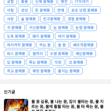
궁합
흉몽
신체 꿈해몽
명언
IT이야기
사찰
관상
돈 꿈해몽
연애
로또 당첨 꿈해몽
사랑
술 꿈해몽
친구꿈해몽
경찰 꿈해몽
귀 꿈해몽
귀신꿈해몽
눈 꿈해몽
눈썹 꿈해몽
도둑 꿈해몽
돼지 꿈해몽
머리 꿈해몽
머리카락 꿈해몽
먹는 꿈
발 꿈
배우자꿈해몽
버스 꿈해몽
별자리
수염 꿈해몽
애인꿈해몽
입 꿈해몽
죽는 꿈해몽
직장
코 꿈해몽
학교 꿈해몽
화장 꿈해몽
훔치는 꿈해몽
인기글
불 꿈 길몽, 불 나는 꿈, 집이 불타는 꿈, 불 지
르는 꿈, 불에 활활 타는 꿈, 불 타 죽는 꿈, 불