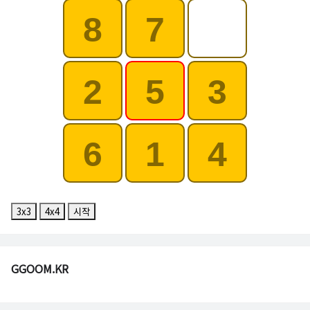
8
7
2
5
3
6
1
4
3x3
4x4
시작
GGOOM.KR