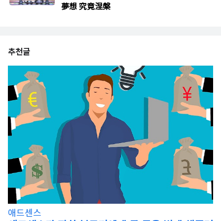
夢想 究竟涅槃
추천글
애드센스