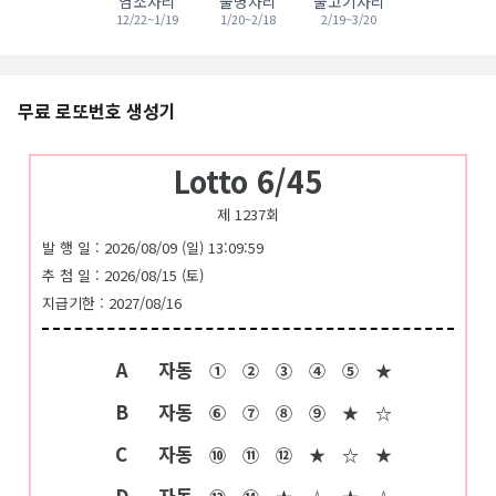
염소자리
물병자리
물고기자리
12/22~1/19
1/20~2/18
2/19~3/20
무료 로또번호 생성기
Lotto 6/45
제 1237회
발 행 일 : 2026/08/09 (일) 13:09:59
추 첨 일 : 2026/08/15 (토)
지급기한 : 2027/08/16
A
자동
①
②
③
④
⑤
★
B
자동
⑥
⑦
⑧
⑨
★
☆
C
자동
⑩
⑪
⑫
★
☆
★
D
자동