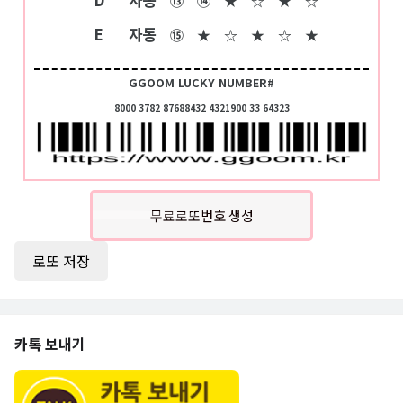
⑬
⑭
★
☆
★
☆
E
자동
⑮
★
☆
★
☆
★
GGOOM LUCKY NUMBER#
8000 3782 87688432 4321900 33 64323
무료로또번호 생성
로또 저장
카톡 보내기