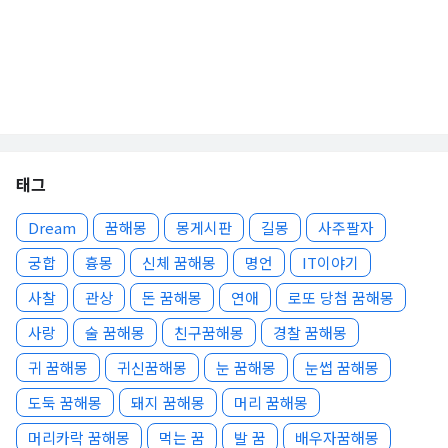
태그
Dream
꿈해몽
몽게시판
길몽
사주팔자
궁합
흉몽
신체 꿈해몽
명언
IT이야기
사찰
관상
돈 꿈해몽
연애
로또 당첨 꿈해몽
사랑
술 꿈해몽
친구꿈해몽
경찰 꿈해몽
귀 꿈해몽
귀신꿈해몽
눈 꿈해몽
눈썹 꿈해몽
도둑 꿈해몽
돼지 꿈해몽
머리 꿈해몽
머리카락 꿈해몽
먹는 꿈
발 꿈
배우자꿈해몽