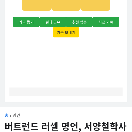
카드 뽑기
결과 공유
추천 행동
최근 기록
카톡 보내기
홈
명언
버트런드 러셀 명언, 서양철학사