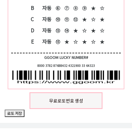
B
자동
⑥
⑦
⑧
⑨
★
☆
C
자동
⑩
⑪
⑫
★
☆
★
D
자동
⑬
⑭
★
☆
★
☆
E
자동
⑮
★
☆
★
☆
★
GGOOM LUCKY NUMBER#
8000 3782 87688432 4321900 33 64323
무료로또번호 생성
로또 저장