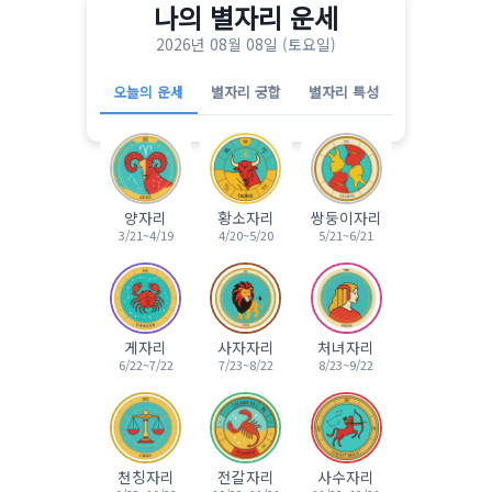
나의 별자리 운세
2026년 08월 08일 (토요일)
오늘의 운세
별자리 궁합
별자리 특성
양자리
황소자리
쌍둥이자리
3/21~4/19
4/20~5/20
5/21~6/21
게자리
사자자리
처녀자리
6/22~7/22
7/23~8/22
8/23~9/22
천칭자리
전갈자리
사수자리