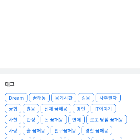
태그
Dream
꿈해몽
몽게시판
길몽
사주팔자
궁합
흉몽
신체 꿈해몽
명언
IT이야기
사찰
관상
돈 꿈해몽
연애
로또 당첨 꿈해몽
사랑
술 꿈해몽
친구꿈해몽
경찰 꿈해몽