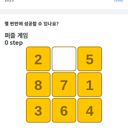
몇 번만에 성공할 수 있나요?
퍼즐 게임
0 step
2
5
8
7
1
3
6
4