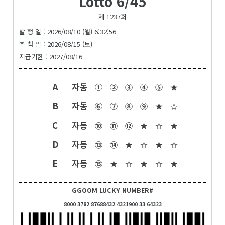
Lotto 6/45
제 1237회
발 행 일 : 2026/08/10 (월) 6:32:56
추 첨 일 : 2026/08/15 (토)
지급기한 : 2027/08/16
A
자동
①
②
③
④
⑤
★
B
자동
⑥
⑦
⑧
⑨
★
☆
C
자동
⑩
⑪
⑫
★
☆
★
D
자동
⑬
⑭
★
☆
★
☆
E
자동
⑮
★
☆
★
☆
★
GGOOM LUCKY NUMBER#
8000 3782 87688432 4321900 33 64323