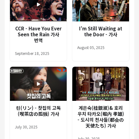
CCR - Have You Ever
I’m Still Waiting at
Seen the Rain 가사
the Door - 가사
번역
August 05, 2025
September 18, 2025
린(リン) - 찻집의 고독
계은숙(桂銀淑)& 호리
(喫茶店の孤独) 가사
우치 타카오(堀内 孝雄)
- 도시의 천사들(都会の
天使たち) 가사
July 30, 2025
July 30, 2025