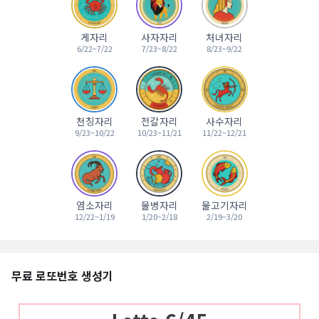
게자리
사자자리
처녀자리
6/22~7/22
7/23~8/22
8/23~9/22
천칭자리
전갈자리
사수자리
9/23~10/22
10/23~11/21
11/22~12/21
염소자리
물병자리
물고기자리
12/22~1/19
1/20~2/18
2/19~3/20
무료 로또번호 생성기