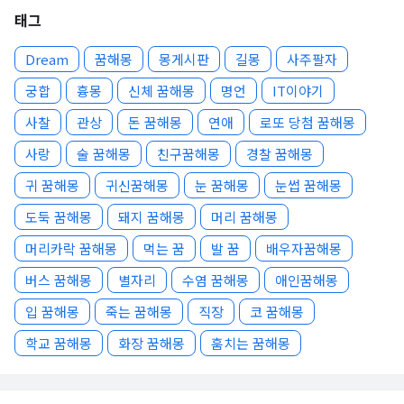
태그
Dream
꿈해몽
몽게시판
길몽
사주팔자
궁합
흉몽
신체 꿈해몽
명언
IT이야기
사찰
관상
돈 꿈해몽
연애
로또 당첨 꿈해몽
사랑
술 꿈해몽
친구꿈해몽
경찰 꿈해몽
귀 꿈해몽
귀신꿈해몽
눈 꿈해몽
눈썹 꿈해몽
도둑 꿈해몽
돼지 꿈해몽
머리 꿈해몽
머리카락 꿈해몽
먹는 꿈
발 꿈
배우자꿈해몽
버스 꿈해몽
별자리
수염 꿈해몽
애인꿈해몽
입 꿈해몽
죽는 꿈해몽
직장
코 꿈해몽
학교 꿈해몽
화장 꿈해몽
훔치는 꿈해몽