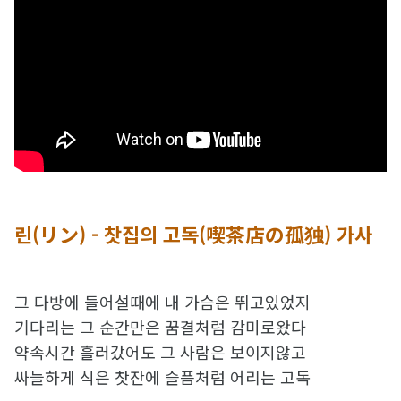
린(リン) - 찻집의 고독(喫茶店の孤独) 가사
그 다방에 들어설때에 내 가슴은 뛰고있었지
기다리는 그 순간만은 꿈결처럼 감미로왔다
약속시간 흘러갔어도 그 사람은 보이지않고
싸늘하게 식은 찻잔에 슬픔처럼 어리는 고독