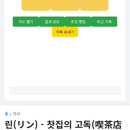
카드 뽑기
결과 공유
추천 행동
최근 기록
카톡 보내기
홈
가사
린(リン) - 찻집의 고독(喫茶店