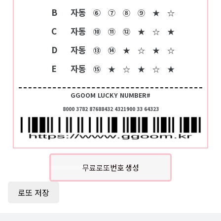
B
자동
⑥
⑦
⑧
⑨
★
☆
C
자동
⑩
⑪
⑫
★
☆
★
D
자동
⑬
⑭
★
☆
★
☆
E
자동
⑮
★
☆
★
☆
★
GGOOM LUCKY NUMBER#
8000 3782 87688432 4321900 33 64323
무료로또번호 생성
로또 저장