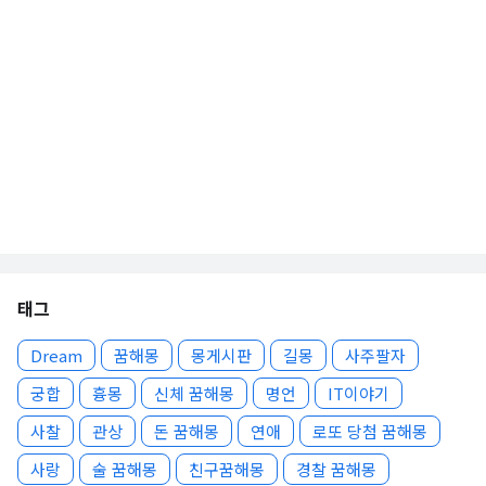
태그
Dream
꿈해몽
몽게시판
길몽
사주팔자
궁합
흉몽
신체 꿈해몽
명언
IT이야기
사찰
관상
돈 꿈해몽
연애
로또 당첨 꿈해몽
사랑
술 꿈해몽
친구꿈해몽
경찰 꿈해몽