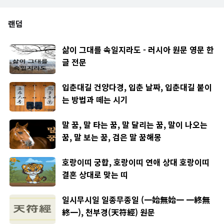
랜덤
삶이 그대를 속일지라도 - 러시아 원문 영문 한
글 전문
입춘대길 건양다경, 입춘 날짜, 입춘대길 붙이
는 방법과 떼는 시기
말 꿈, 말 타는 꿈, 말 달리는 꿈, 말이 나오는
꿈, 말 보는 꿈, 검은 말 꿈해몽
호랑이띠 궁합, 호랑이띠 연애 상대 호랑이띠
결혼 상대로 맞는 띠
일시무시일 일종무종일 (一始無始一 一終無
終一), 천부경(天符經) 원문