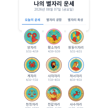
나의 별자리 운세
2026년 08월 07일 (금요일)
오늘의 운세
별자리 궁합
별자리 특성
양자리
황소자리
쌍둥이자리
3/21~4/19
4/20~5/20
5/21~6/21
게자리
사자자리
처녀자리
6/22~7/22
7/23~8/22
8/23~9/22
천칭자리
전갈자리
사수자리