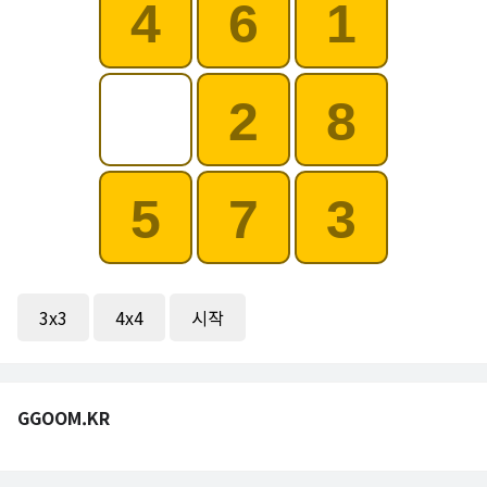
4
6
1
2
8
5
7
3
3x3
4x4
시작
GGOOM.KR