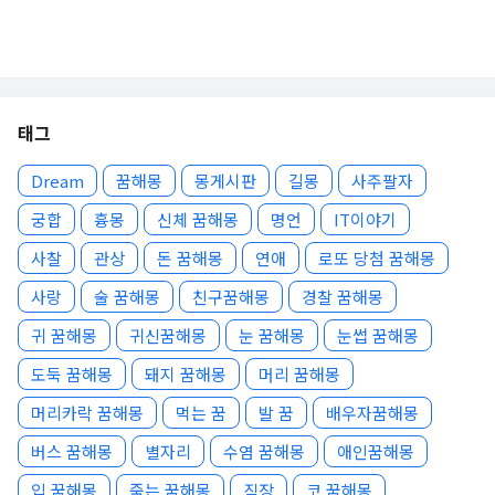
태그
Dream
꿈해몽
몽게시판
길몽
사주팔자
궁합
흉몽
신체 꿈해몽
명언
IT이야기
사찰
관상
돈 꿈해몽
연애
로또 당첨 꿈해몽
사랑
술 꿈해몽
친구꿈해몽
경찰 꿈해몽
귀 꿈해몽
귀신꿈해몽
눈 꿈해몽
눈썹 꿈해몽
도둑 꿈해몽
돼지 꿈해몽
머리 꿈해몽
머리카락 꿈해몽
먹는 꿈
발 꿈
배우자꿈해몽
버스 꿈해몽
별자리
수염 꿈해몽
애인꿈해몽
입 꿈해몽
죽는 꿈해몽
직장
코 꿈해몽