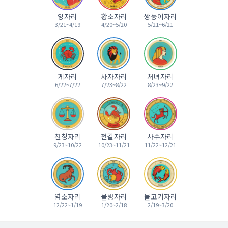
양자리
황소자리
쌍둥이자리
3/21~4/19
4/20~5/20
5/21~6/21
게자리
사자자리
처녀자리
6/22~7/22
7/23~8/22
8/23~9/22
천칭자리
전갈자리
사수자리
9/23~10/22
10/23~11/21
11/22~12/21
염소자리
물병자리
물고기자리
12/22~1/19
1/20~2/18
2/19~3/20