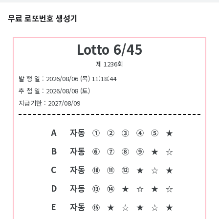
무료 로또번호 생성기
Lotto 6/45
제 1236회
발 행 일 : 2026/08/06 (목) 11:18:44
추 첨 일 : 2026/08/08 (토)
지급기한 : 2027/08/09
A
자동
①
②
③
④
⑤
★
B
자동
⑥
⑦
⑧
⑨
★
☆
C
자동
⑩
⑪
⑫
★
☆
★
D
자동
⑬
⑭
★
☆
★
☆
E
자동
⑮
★
☆
★
☆
★