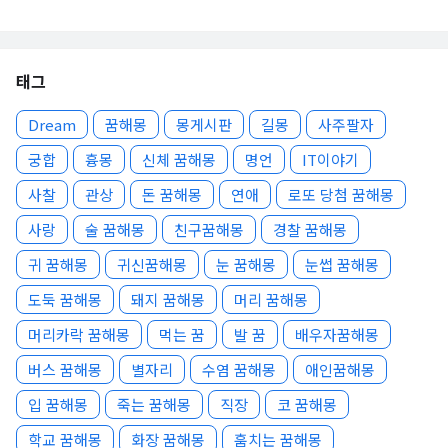
태그
Dream
꿈해몽
몽게시판
길몽
사주팔자
궁합
흉몽
신체 꿈해몽
명언
IT이야기
사찰
관상
돈 꿈해몽
연애
로또 당첨 꿈해몽
사랑
술 꿈해몽
친구꿈해몽
경찰 꿈해몽
귀 꿈해몽
귀신꿈해몽
눈 꿈해몽
눈썹 꿈해몽
도둑 꿈해몽
돼지 꿈해몽
머리 꿈해몽
머리카락 꿈해몽
먹는 꿈
발 꿈
배우자꿈해몽
버스 꿈해몽
별자리
수염 꿈해몽
애인꿈해몽
입 꿈해몽
죽는 꿈해몽
직장
코 꿈해몽
학교 꿈해몽
화장 꿈해몽
훔치는 꿈해몽