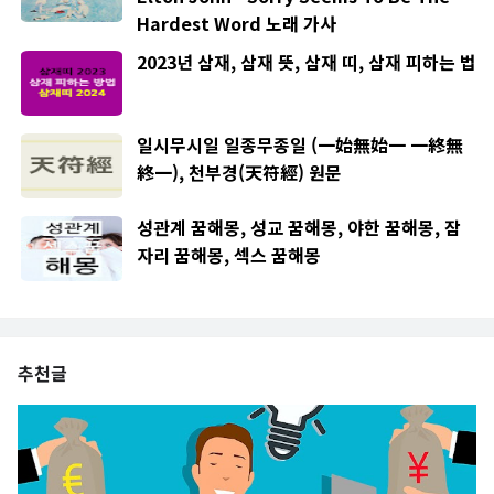
Hardest Word 노래 가사
2023년 삼재, 삼재 뜻, 삼재 띠, 삼재 피하는 법
일시무시일 일종무종일 (一始無始一 一終無
終一), 천부경(天符經) 원문
성관계 꿈해몽, 성교 꿈해몽, 야한 꿈해몽, 잠
자리 꿈해몽, 섹스 꿈해몽
추천글