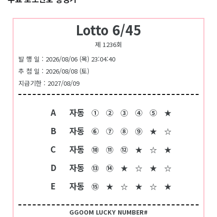
Lotto 6/45
제 1236회
발 행 일 : 2026/08/06 (목) 23:04:40
추 첨 일 : 2026/08/08 (토)
지급기한 : 2027/08/09
A
자동
①
②
③
④
⑤
★
B
자동
⑥
⑦
⑧
⑨
★
☆
C
자동
⑩
⑪
⑫
★
☆
★
D
자동
⑬
⑭
★
☆
★
☆
E
자동
⑮
★
☆
★
☆
★
GGOOM LUCKY NUMBER#