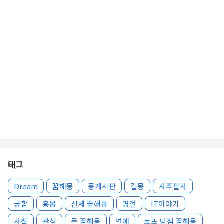
태그
Dream
꿈해몽
몽게시판
길몽
사주팔자
궁합
흉몽
신체 꿈해몽
명언
IT이야기
사찰
관상
돈 꿈해몽
연애
로또 당첨 꿈해몽