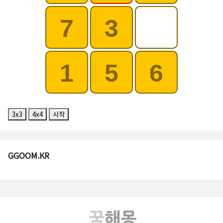
7
3
1
5
6
3x3
4x4
시작
GGOOM.KR