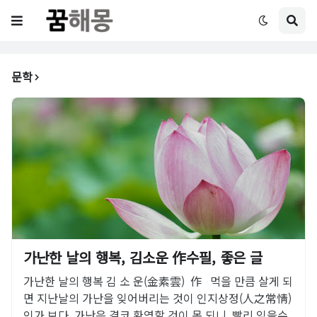
문학
가난한 날의 행복, 김소운 作수필, 좋은 글
가난한 날의 행복 김 소 운(金素雲) 作 먹을 만큼 살게 되
면 지난날의 가난을 잊어버리는 것이 인지상정(人之常情)
인가 보다. 가난은 결코 환영할 것이 못 되니, 빨리 잊을수