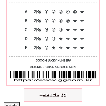
A
자동
①
②
③
④
⑤
★
B
자동
⑥
⑦
⑧
⑨
★
☆
C
자동
⑩
⑪
⑫
★
☆
★
D
자동
⑬
⑭
★
☆
★
☆
E
자동
⑮
★
☆
★
☆
★
GGOOM LUCKY NUMBER#
8000 3782 87688432 4321900 33 64323
무료로또번호 생성
로또 저장