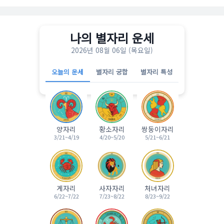
나의 별자리 운세
2026년 08월 06일 (목요일)
오늘의 운세
별자리 궁합
별자리 특성
양자리
황소자리
쌍둥이자리
3/21~4/19
4/20~5/20
5/21~6/21
게자리
사자자리
처녀자리
6/22~7/22
7/23~8/22
8/23~9/22