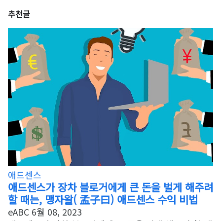
추천글
애드센스
애드센스가 장차 블로거에게 큰 돈을 벌게 해주려
할 때는, 맹자왈( 孟子曰) 애드센스 수익 비법
eABC
6월 08, 2023