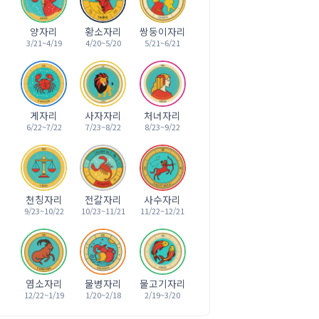
양자리
황소자리
쌍둥이자리
3/21~4/19
4/20~5/20
5/21~6/21
게자리
사자자리
처녀자리
6/22~7/22
7/23~8/22
8/23~9/22
천칭자리
전갈자리
사수자리
9/23~10/22
10/23~11/21
11/22~12/21
염소자리
물병자리
물고기자리
12/22~1/19
1/20~2/18
2/19~3/20