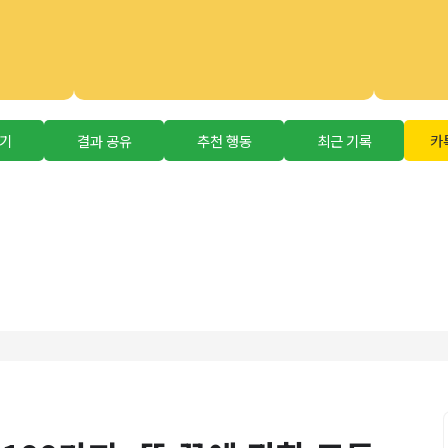
뽑기
결과 공유
추천 행동
최근 기록
카