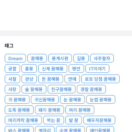
태그
Dream
꿈해몽
몽게시판
길몽
사주팔자
궁합
흉몽
신체 꿈해몽
명언
IT이야기
사찰
관상
돈 꿈해몽
연애
로또 당첨 꿈해몽
사랑
술 꿈해몽
친구꿈해몽
경찰 꿈해몽
귀 꿈해몽
귀신꿈해몽
눈 꿈해몽
눈썹 꿈해몽
도둑 꿈해몽
돼지 꿈해몽
머리 꿈해몽
머리카락 꿈해몽
먹는 꿈
발 꿈
배우자꿈해몽
버스 꿈해몽
별자리
수염 꿈해몽
애인꿈해몽