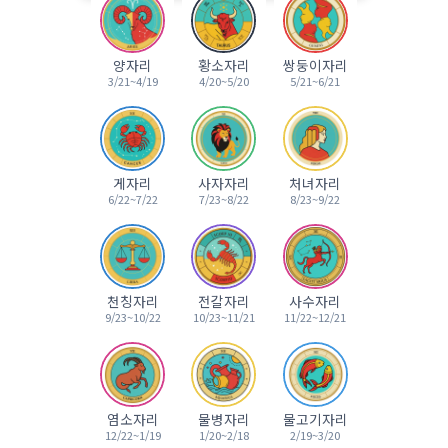
양자리
황소자리
쌍둥이자리
3/21~4/19
4/20~5/20
5/21~6/21
게자리
사자자리
처녀자리
6/22~7/22
7/23~8/22
8/23~9/22
천칭자리
전갈자리
사수자리
9/23~10/22
10/23~11/21
11/22~12/21
염소자리
물병자리
물고기자리
12/22~1/19
1/20~2/18
2/19~3/20