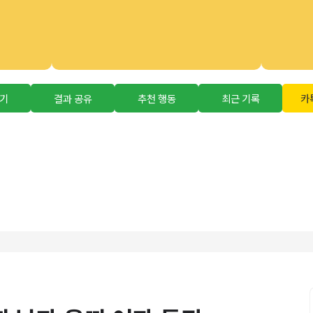
뽑기
결과 공유
추천 행동
최근 기록
카