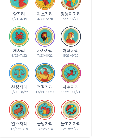
양자리
황소자리
쌍둥이자리
3/21~4/19
4/20~5/20
5/21~6/21
게자리
사자자리
처녀자리
6/22~7/22
7/23~8/22
8/23~9/22
천칭자리
전갈자리
사수자리
9/23~10/22
10/23~11/21
11/22~12/21
염소자리
물병자리
물고기자리
12/22~1/19
1/20~2/18
2/19~3/20