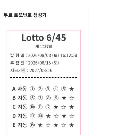
무료 로또번호 생성기
Lotto 6/45
제 1237회
발 행 일 : 2026/08/08 (토) 16:12:58
추 첨 일 : 2026/08/15 (토)
지급기한 : 2027/08/16
A
자동
①
②
③
④
⑤
★
B
자동
⑥
⑦
⑧
⑨
★
☆
C
자동
⑩
⑪
⑫
★
☆
★
D
자동
⑬
⑭
★
☆
★
☆
E
자동
⑮
★
☆
★
☆
★